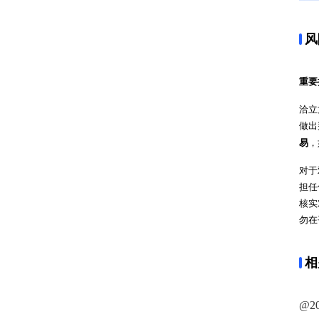
风
重要
洽立
做出
易
，
对于
担任
核实
勿在
相
@2