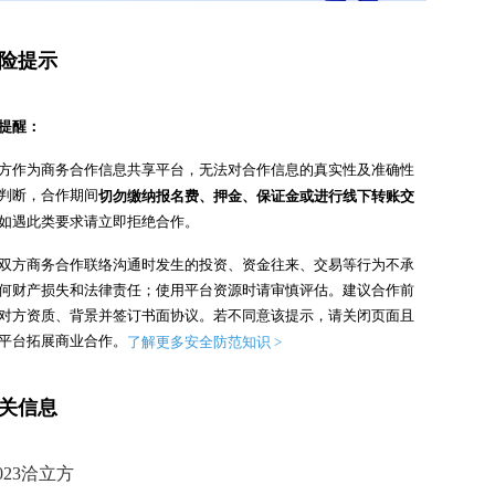
险提示
提醒：
方作为商务合作信息共享平台，无法对合作信息的真实性及准确性
判断，合作期间
切勿缴纳报名费、押金、保证金或进行线下转账交
如遇此类要求请立即拒绝合作。
双方商务合作联络沟通时发生的投资、资金往来、交易等行为不承
何财产损失和法律责任；使用平台资源时请审慎评估。
建议合作前
对方资质、背景并签订书面协议。
若不同意该提示，请关闭页面且
平台拓展商业合作。
了解更多安全防范知识 >
关信息
023洽立方