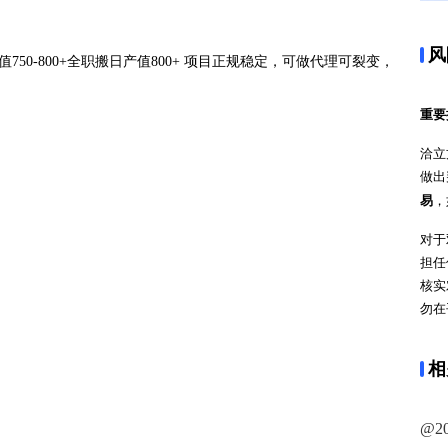
风
750-800+全职搬日产值800+ 项目正规稳定，可做代理可裂变，
重要
洽立
做出
易
，
对于
担任
核实
勿在
相
@2