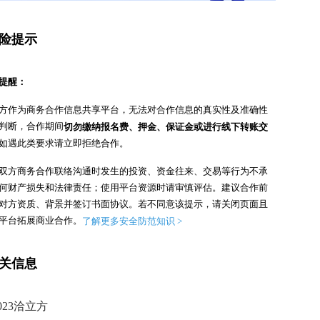
险提示
提醒：
方作为商务合作信息共享平台，无法对合作信息的真实性及准确性
判断，合作期间
切勿缴纳报名费、押金、保证金或进行线下转账交
如遇此类要求请立即拒绝合作。
双方商务合作联络沟通时发生的投资、资金往来、交易等行为不承
何财产损失和法律责任；使用平台资源时请审慎评估。
建议合作前
对方资质、背景并签订书面协议。
若不同意该提示，请关闭页面且
平台拓展商业合作。
了解更多安全防范知识 >
关信息
023洽立方