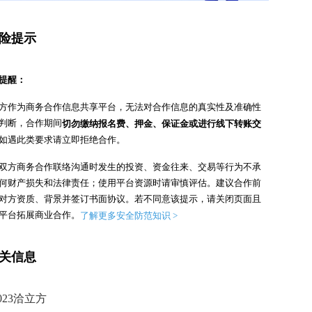
险提示
提醒：
方作为商务合作信息共享平台，无法对合作信息的真实性及准确性
判断，合作期间
切勿缴纳报名费、押金、保证金或进行线下转账交
如遇此类要求请立即拒绝合作。
双方商务合作联络沟通时发生的投资、资金往来、交易等行为不承
何财产损失和法律责任；使用平台资源时请审慎评估。
建议合作前
对方资质、背景并签订书面协议。
若不同意该提示，请关闭页面且
平台拓展商业合作。
了解更多安全防范知识 >
关信息
023洽立方