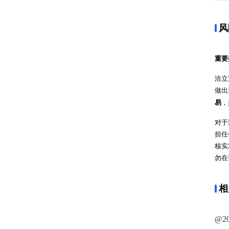
风
重要
洽立
做出
易
，
对于
担任
核实
勿在
相
@2